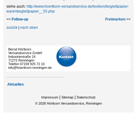
siehe auch:
http://www.hoertkorn-versandservice.de/lexikon/begleitpapier-
warenbegleitpapier__55.php
<<
Follow-up
Freimarken
>>
zurück
|
nach oben
Bernd Hörtkorn
Versandservice GmbH
Industriestraße 14
71272 Renningen
Telefon 07159 925 72 10
info@hoertkorn-renningen.de
Aktuelles
|
|
Impressum
Sitemap
Datenschutz
©
2026
Hörtkorn Versandservice, Renningen