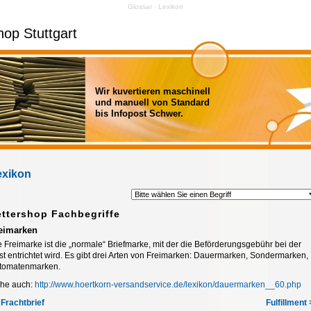
Glossar · Lexikon
hop Stuttgart
Wir kuvertieren maschinell
und manuell von Standard
bis Infopost Schwer.
exikon
ettershop Fachbegriffe
eimarken
e Freimarke ist die „normale“ Briefmarke, mit der die Beförderungsgebühr bei der
st entrichtet wird. Es gibt drei Arten von Freimarken: Dauermarken, Sondermarken,
tomatenmarken.
ehe auch:
http://www.hoertkorn-versandservice.de/lexikon/dauermarken__60.php
<
Frachtbrief
Fulfillment