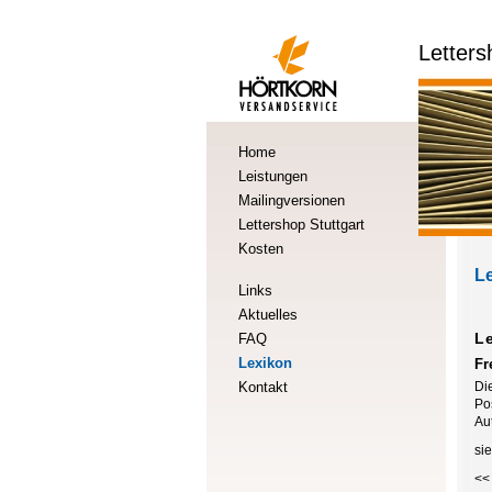
Letters
Home
Leistungen
Mailingversionen
Lettershop Stuttgart
Kosten
L
Links
Aktuelles
L
FAQ
Lexikon
Fr
Kontakt
Di
Po
Au
si
<