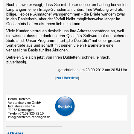
Noch schwerer wiegt, dass Sie mit dieser doppelten Ladung bei vielen
Empfängern einen Image-Schaden anrichten. Ihre Werbung wird als
billige, lieblose „Anmache“ wahrgenommen - die Briefe wandern zwar
in den Papierkorb, aber der Vorfall bleibt möglicherweise länger im
Gedächtnis haften als Ihnen lieb sein kann.
Viele Kunden vertrauen deshalb uns ihre Adressenbestände an, weil
sie wissen, dass sie dank unserer Qualitäts-Software auf der sicheren
Seite sind. Unser Programm filtert „die Übeltäter“ mit einer großen
Sortiertiefe aus und schafft mit seinen vielen Parametern eine
verlässliche Basis für Ihre Aktionen.
Befreien Sie sich jetzt von Ihren Dubletten: schnell, einfach,
zuverlässig.
geschrieben am 28.09.2012 um 20:54 Uhr.
[
zur Übersicht
]
Bernd Hörtkorn
Versandservice GmbH
Industriestraße 14
71272 Renningen
Telefon 07159 925 72 10
info@hoertkorn-renningen.de
Aktuelles