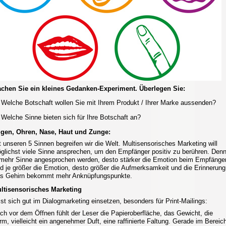
chen Sie ein kleines Gedanken-Experiment. Überlegen Sie:
Welche Botschaft wollen Sie mit Ihrem Produkt / Ihrer Marke aussenden?
Welche Sinne bieten sich für Ihre Botschaft an?
gen, Ohren, Nase, Haut und Zunge:
t unseren 5 Sinnen begreifen wir die Welt. Multisensorisches Marketing will
glichst viele Sinne ansprechen, um den Empfänger positiv zu berühren. Den
 mehr Sinne angesprochen werden, desto stärker die Emotion beim Empfänger
d je größer die Emotion, desto größer die Aufmerksamkeit und die Erinnerung
s Gehirn bekommt mehr Anknüpfungspunkte.
ltisensorisches Marketing
sst sich gut im Dialogmarketing einsetzen, besonders für Print-Mailings:
ch vor dem Öffnen fühlt der Leser die Papieroberfläche, das Gewicht, die
rm, vielleicht ein angenehmer Duft, eine raffinierte Faltung. Gerade im Bereic