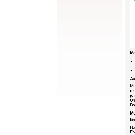
Ma
Au
Mi
mö
je
Un
Da
Mu
lä
No
Fo