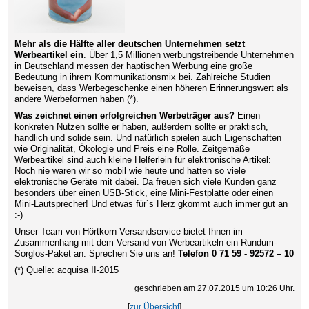
Mehr als die Hälfte aller deutschen Unternehmen setzt
Werbeartikel ein
. Über 1,5 Millionen werbungstreibende Unternehmen
in Deutschland messen der haptischen Werbung eine große
Bedeutung in ihrem Kommunikationsmix bei. Zahlreiche Studien
beweisen, dass Werbegeschenke einen höheren Erinnerungswert als
andere Werbeformen haben (*).
Was zeichnet einen erfolgreichen Werbeträger aus?
Einen
konkreten Nutzen sollte er haben, außerdem sollte er praktisch,
handlich und solide sein. Und natürlich spielen auch Eigenschaften
wie Originalität, Ökologie und Preis eine Rolle. Zeitgemäße
Werbeartikel sind auch kleine Helferlein für elektronische Artikel:
Noch nie waren wir so mobil wie heute und hatten so viele
elektronische Geräte mit dabei. Da freuen sich viele Kunden ganz
besonders über einen USB-Stick, eine Mini-Festplatte oder einen
Mini-Lautsprecher! Und etwas für`s Herz gkommt auch immer gut an
:-)
Unser Team von Hörtkorn Versandservice bietet Ihnen im
Zusammenhang mit dem Versand von Werbeartikeln ein Rundum-
Sorglos-Paket an. Sprechen Sie uns an!
Telefon 0 71 59 - 92572 – 10
(*) Quelle: acquisa II-2015
geschrieben am 27.07.2015 um 10:26 Uhr.
[
zur Übersicht
]